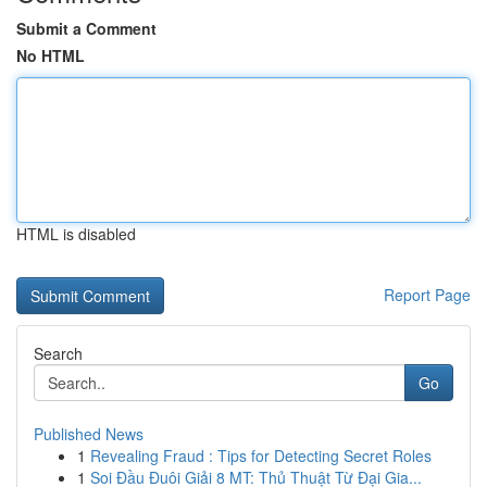
Submit a Comment
No HTML
HTML is disabled
Report Page
Search
Go
Published News
1
Revealing Fraud : Tips for Detecting Secret Roles
1
Soi Đầu Đuôi Giải 8 MT: Thủ Thuật Từ Đại Gia...