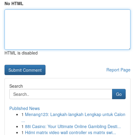
No HTML
HTML is disabled
Report Page
Search
Go
Published News
1
Menang123: Langkah-langkah Lengkap untuk Calon
...
1
88i Casino: Your Ultimate Online Gambling Desti...
1
Hdmi matrix video wall controller vs matrix swi...