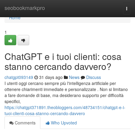
Home
seobookmarkpro
Togg
navi
Home
1
ChatGPT e i tuoi clienti: cosa
stanno cercando davvero?
chatgpt093149
31 days ago
News
Discuss
I utenti oggi cercano sempre più l'intelligenza artificiale per
ottenere chiarimenti immediate e personalizzate . Non si limitano
a fare domande di base, ma desiderano supporto per difficoltà
specifici,
https://chatgpt371891.theobloggers.com/48734151/chatgpt-e-i-
tuoi-clienti-cosa-stanno-cercando-davvero
Comments
Who Upvoted