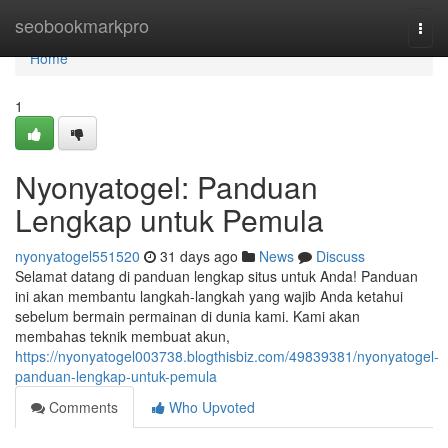
Home
seobookmarkpro
Togg
navi
Home
1
Nyonyatogel: Panduan
Lengkap untuk Pemula
nyonyatogel551520
31 days ago
News
Discuss
Selamat datang di panduan lengkap situs untuk Anda! Panduan
ini akan membantu langkah-langkah yang wajib Anda ketahui
sebelum bermain permainan di dunia kami. Kami akan
membahas teknik membuat akun,
https://nyonyatogel003738.blogthisbiz.com/49839381/nyonyatogel-
panduan-lengkap-untuk-pemula
Comments
Who Upvoted