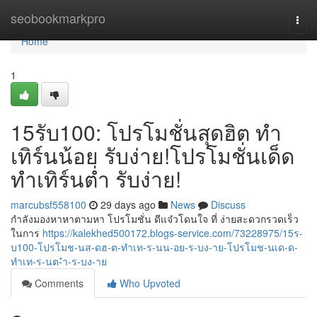
Home
seobookmarkpro
Togg
navi
Home
1
15รับ100: โปรโมชั่นสุดฮิต ทำ
เทิร์นน้อย รับง่าย!โปรโมชั่นเด็ด
ทำเทิร์นต่ำ รับง่าย!
marcubsf558100
29 days ago
News
Discuss
กำลังมองหาหาตามหา โปรโมชั่น ดีแจ๋วโดนใจ ที่ ง่ายสะดวกรวดเร็ว
ในการ
https://kalekhed500172.blogs-service.com/73228975/15ร-
บ100-โปรโมช-นส-ดฮ-ต-ทำเท-ร-นน-อย-ร-บง-าย-โปรโมช-นเด-ด-
ทำเท-ร-นต-ำ-ร-บง-าย
Comments
Who Upvoted