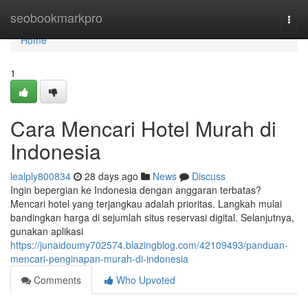
Home
seobookmarkpro
Togg
navi
Home
1
Cara Mencari Hotel Murah di
Indonesia
lealply800834
28 days ago
News
Discuss
Ingin bepergian ke Indonesia dengan anggaran terbatas?
Mencari hotel yang terjangkau adalah prioritas. Langkah mulai
bandingkan harga di sejumlah situs reservasi digital. Selanjutnya,
gunakan aplikasi
https://junaidoumy702574.blazingblog.com/42109493/panduan-
mencari-penginapan-murah-di-indonesia
Comments
Who Upvoted