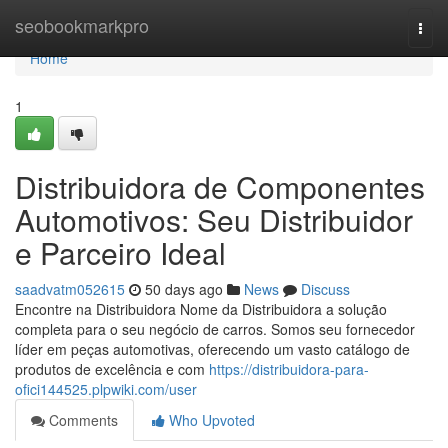
Home
seobookmarkpro
Togg
navi
Home
1
Distribuidora de Componentes
Automotivos: Seu Distribuidor
e Parceiro Ideal
saadvatm052615
50 days ago
News
Discuss
Encontre na Distribuidora Nome da Distribuidora a solução
completa para o seu negócio de carros. Somos seu fornecedor
líder em peças automotivas, oferecendo um vasto catálogo de
produtos de excelência e com
https://distribuidora-para-
ofici144525.plpwiki.com/user
Comments
Who Upvoted