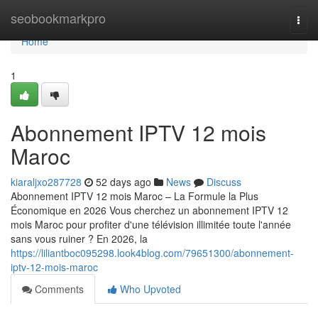
Home
seobookmarkpro
Togg
navi
Home
1
Abonnement IPTV 12 mois
Maroc
kiaraljxo287728
52 days ago
News
Discuss
Abonnement IPTV 12 mois Maroc – La Formule la Plus
Économique en 2026 Vous cherchez un abonnement IPTV 12
mois Maroc pour profiter d'une télévision illimitée toute l'année
sans vous ruiner ? En 2026, la
https://liliantboc095298.look4blog.com/79651300/abonnement-
iptv-12-mois-maroc
Comments
Who Upvoted