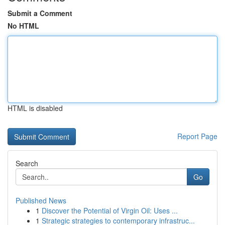
Submit a Comment
No HTML
HTML is disabled
Report Page
Search
Go
Published News
1
Discover the Potential of Virgin Oil: Uses ...
1
Strategic strategies to contemporary infrastruc...