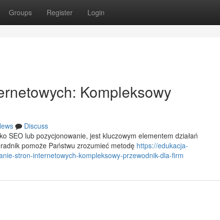
Groups
Register
Login
ternetowych: Kompleksowy
News
Discuss
ako SEO lub pozycjonowanie, jest kluczowym elementem działań
poradnik pomoże Państwu zrozumieć metodę
https://edukacja-
nie-stron-internetowych-kompleksowy-przewodnik-dla-firm