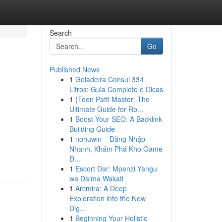
Search
Go
Published News
1
Geladeira Consul 334
Litros: Guia Completo e Dicas
1
{Teen Patti Master: The
Ultimate Guide for Ro...
1
Boost Your SEO: A Backlink
Building Guide
1
nohuwin – Đăng Nhập
Nhanh, Khám Phá Kho Game
Đ...
1
Escort Dar: Mpenzi Yangu
wa Daima Wakati
1
Arcmira: A Deep
Exploration into the New
Dig...
1
Beginning Your Holistic