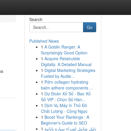
Search
Go
Published News
1
A Goblin Ranger: A
Surprisingly Good Option
1
Acquire Retatrutide
Digitally: A Detailed Manual
1
Digital Marketing Strategies
us
Fueled by Audie...
1
Pdrn collagen hydrating
balm adhere components ...
1
Dự Đoán Xổ Số - Bao Xổ
Số VIP : Chọn Số Hàn...
1
Dịch Vụ Máy In Thủ Đô
Chất Lượng - Công Ngọc
1
Boost Your Rankings : A
Beginner's Guide to SEO
1
دليل شامل لشراء سيارة يابانية