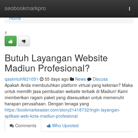
Home
seobookmarkpro
Togg
navi
Home
1
Butuh Layangan Website
Madiun Profesional?
qasimtuhf621051
55 days ago
News
Discuss
Apakah Anda membutuhkan platform virtual yang kekinian? Maka
untuk memilih jasa pembuatan website terbaik di Madiun! Kami
memberikan ragam paket yang disesuaikan untuk memenuhi
harapan perusahaan. Dengan tenaga yang
https://bookmarkeasier.com/story21418732/ingin-layangan-
aplikasi-web-kota-madiun-profesional
Comments
Who Upvoted