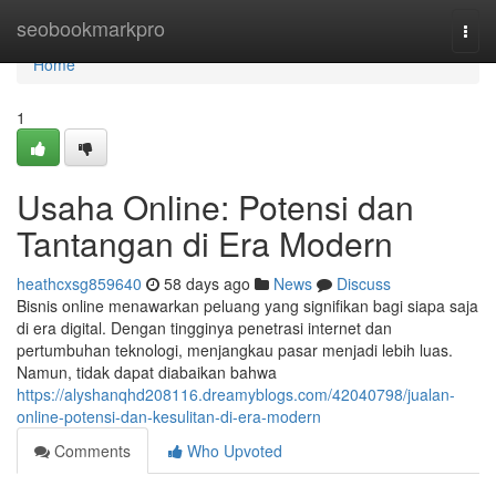
Home
seobookmarkpro
Togg
navi
Home
1
Usaha Online: Potensi dan
Tantangan di Era Modern
heathcxsg859640
58 days ago
News
Discuss
Bisnis online menawarkan peluang yang signifikan bagi siapa saja
di era digital. Dengan tingginya penetrasi internet dan
pertumbuhan teknologi, menjangkau pasar menjadi lebih luas.
Namun, tidak dapat diabaikan bahwa
https://alyshanqhd208116.dreamyblogs.com/42040798/jualan-
online-potensi-dan-kesulitan-di-era-modern
Comments
Who Upvoted