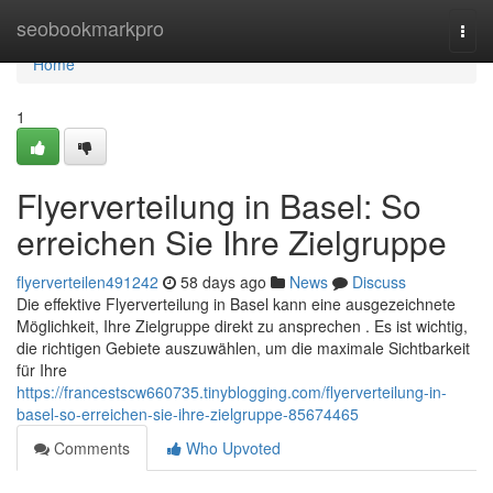
Home
seobookmarkpro
Togg
navi
Home
1
Flyerverteilung in Basel: So
erreichen Sie Ihre Zielgruppe
flyerverteilen491242
58 days ago
News
Discuss
Die effektive Flyerverteilung in Basel kann eine ausgezeichnete
Möglichkeit, Ihre Zielgruppe direkt zu ansprechen . Es ist wichtig,
die richtigen Gebiete auszuwählen, um die maximale Sichtbarkeit
für Ihre
https://francestscw660735.tinyblogging.com/flyerverteilung-in-
basel-so-erreichen-sie-ihre-zielgruppe-85674465
Comments
Who Upvoted