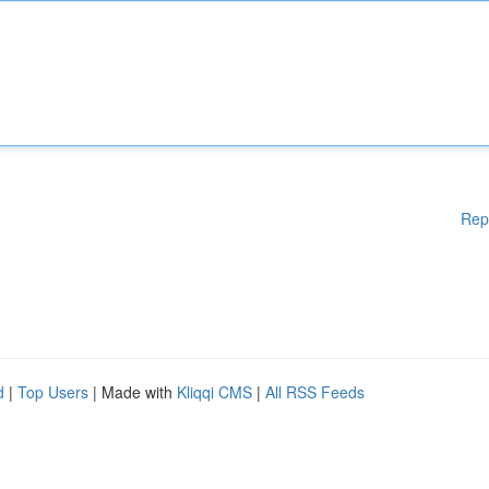
Rep
d
|
Top Users
| Made with
Kliqqi CMS
|
All RSS Feeds