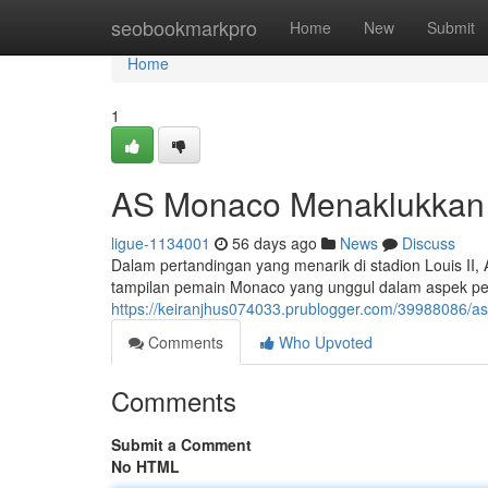
Home
seobookmarkpro
Home
New
Submit
Home
1
AS Monaco Menaklukkan O
ligue-1134001
56 days ago
News
Discuss
Dalam pertandingan yang menarik di stadion Louis II
tampilan pemain Monaco yang unggul dalam aspek per
https://keiranjhus074033.prublogger.com/39988086/as
Comments
Who Upvoted
Comments
Submit a Comment
No HTML