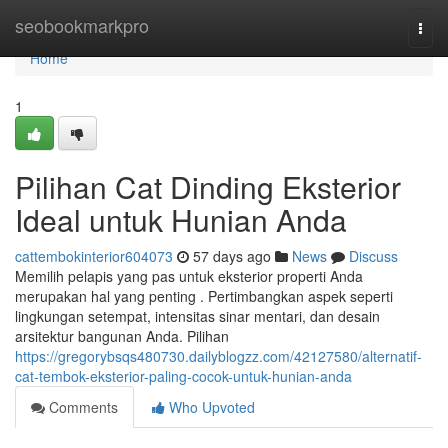
Home
seobookmarkpro
Togg
navi
Home
1
Pilihan Cat Dinding Eksterior
Ideal untuk Hunian Anda
cattembokinterior604073
57 days ago
News
Discuss
Memilih pelapis yang pas untuk eksterior properti Anda
merupakan hal yang penting . Pertimbangkan aspek seperti
lingkungan setempat, intensitas sinar mentari, dan desain
arsitektur bangunan Anda. Pilihan
https://gregorybsqs480730.dailyblogzz.com/42127580/alternatif-
cat-tembok-eksterior-paling-cocok-untuk-hunian-anda
Comments
Who Upvoted