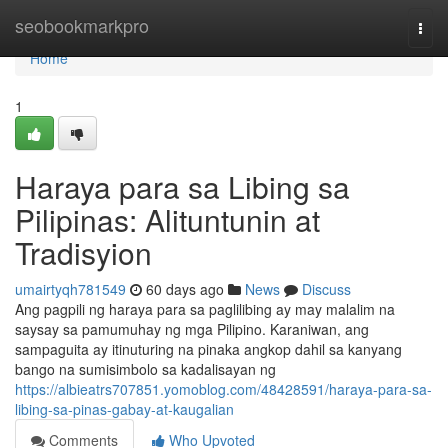
Home
seobookmarkpro
Togg
navi
Home
1
Haraya para sa Libing sa
Pilipinas: Alituntunin at
Tradisyion
umairtyqh781549
60 days ago
News
Discuss
Ang pagpili ng haraya para sa paglilibing ay may malalim na
saysay sa pamumuhay ng mga Pilipino. Karaniwan, ang
sampaguita ay itinuturing na pinaka angkop dahil sa kanyang
bango na sumisimbolo sa kadalisayan ng
https://albieatrs707851.yomoblog.com/48428591/haraya-para-sa-
libing-sa-pinas-gabay-at-kaugalian
Comments
Who Upvoted