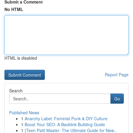
Submit a Comment
No HTML
HTML is disabled
Report Page
Search
Go
Published News
1
Anarchy Label: Feminist Punk & DIY Culture
1
Boost Your SEO: A Backlink Building Guide
1
{Teen Patti Master: The Ultimate Guide for New...