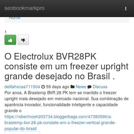
Home
seobookmarkpro
Togg
navi
Home
1
O Electrolux BVR28PK
consiste em um freezer upright
grande desejado no Brasil .
delilahxcaa711504
59 days ago
News
Discuss
Por anos, A Brastemp BVR 28 PK tem se mantido o freezer
upright mais desejado em mercado nacional. Sua combinação de
aparência inovador, funcionalidade inteligente e capacidade
grande o
https://robertnoeh203734.bloggerbags.com/47383590/a-
brastemp-bvr-28-pk-consiste-em-o-freezer-vertical-grande-
popular-do-brasil