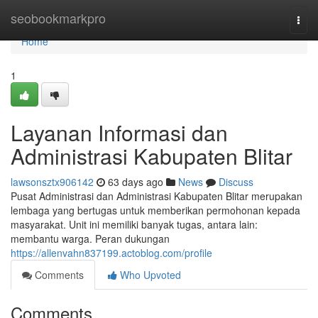
Home
seobookmarkpro
Togg
navi
Home
1
Layanan Informasi dan
Administrasi Kabupaten Blitar
lawsonsztx906142
63 days ago
News
Discuss
Pusat Administrasi dan Administrasi Kabupaten Blitar merupakan
lembaga yang bertugas untuk memberikan permohonan kepada
masyarakat. Unit ini memiliki banyak tugas, antara lain:
membantu warga. Peran dukungan
https://allenvahn837199.actoblog.com/profile
Comments
Who Upvoted
Comments