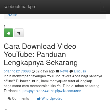
Home
seobookmarkpro
Togg
navi
Home
1
Cara Download Video
YouTube: Panduan
Lengkapnya Sekarang
briannqsx178698
62 days ago
News
Discuss
Ingin menyimpan tayangan YouTube favorit Anda bagi nantinya
offline? Di bawah ini ini, kami menyajikan tutorial lengkap
bagaimana cara memperolah klip YouTube di tahun sekarang.
Terdapat
https://jayarxdh544272.plpwiki.com/user
Comments
Who Upvoted