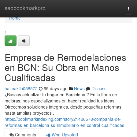
Home
seobookmarkpro
Togg
navi
Home
1
Empresa de Remodelaciones
en BCN: Su Obra en Manos
Cualificadas
haimakiib058572
65 days ago
News
Discuss
¿Buscas actualizar tu hogar en Barcelona ? En la firma de
mejoras, nos especializamos en hacer realidad tus ideas.
Ofrecemos soluciones integrales, desde pequeñas reformas
hasta amplias proyectos .
https://bookmarkindexing.com/story21426578/compañía-de-
reformas-en-barcelona-su-inmobiliario-en-control-cualificadas
Comments
Who Upvoted