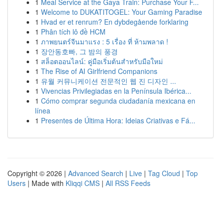
1
Meal Service at the Gaya Train: Purchase Your F...
1
Welcome to DUKATITOGEL: Your Gaming Paradise
1
Hvad er et renrum? En dybdegående forklaring
1
Phân tích lô đề HCM
1
ภาพยนตร์จีนมาแรง : 5 เรื่อง ที่ ห้ามพลาด !
1
장안동호빠, 그 밤의 풍경
1
สล็อตออนไลน์: คู่มือเริ่มต้นสำหรับมือใหม่
1
The Rise of AI Girlfriend Companions
1
유월 커뮤니케이션 전문적인 웹 진 디자인 ...
1
Vivencias Privilegiadas en la Península Ibérica...
1
Cómo comprar segunda ciudadanía mexicana en
línea
1
Presentes de Última Hora: Ideias Criativas e Fá...
Copyright © 2026 |
Advanced Search
|
Live
|
Tag Cloud
|
Top
Users
| Made with
Kliqqi CMS
|
All RSS Feeds