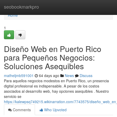
Home
seobookmarkpro
Home
1
Diseño Web en Puerto Rico
para Pequeños Negocios:
Soluciones Asequibles
matheljmb591001
64 days ago
News
Discuss
Para aquellos negocios modestos en Puerto Rico, un presencia
digital profesional es indispensable. A pesar de los costos
asociados al desarrollo web, hay opciones asequibles . Nuestro
servicio se
https://kalewpsq749215.wikinarration.com/7743575/diseño_web_e
Comments
Who Upvoted