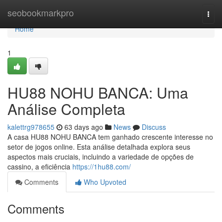
Home
seobookmarkpro
Togg
navi
Home
1
HU88 NOHU BANCA: Uma
Análise Completa
kalettrg978655
63 days ago
News
Discuss
A casa HU88 NOHU BANCA tem ganhado crescente interesse no
setor de jogos online. Esta análise detalhada explora seus
aspectos mais cruciais, incluindo a variedade de opções de
cassino, a eficiência
https://1hu88.com/
Comments
Who Upvoted
Comments