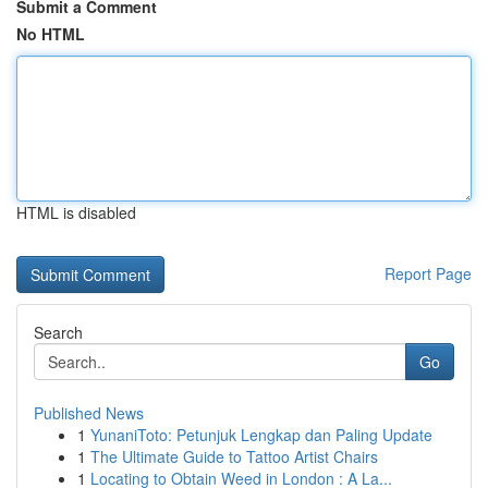
Submit a Comment
No HTML
HTML is disabled
Report Page
Search
Go
Published News
1
YunaniToto: Petunjuk Lengkap dan Paling Update
1
The Ultimate Guide to Tattoo Artist Chairs
1
Locating to Obtain Weed in London : A La...