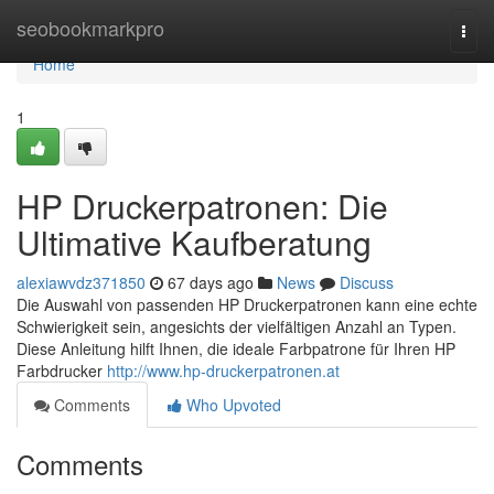
Home
seobookmarkpro
Togg
navi
Home
1
HP Druckerpatronen: Die
Ultimative Kaufberatung
alexiawvdz371850
67 days ago
News
Discuss
Die Auswahl von passenden HP Druckerpatronen kann eine echte
Schwierigkeit sein, angesichts der vielfältigen Anzahl an Typen.
Diese Anleitung hilft Ihnen, die ideale Farbpatrone für Ihren HP
Farbdrucker
http://www.hp-druckerpatronen.at
Comments
Who Upvoted
Comments