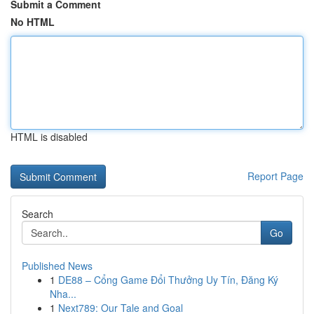
Submit a Comment
No HTML
HTML is disabled
Report Page
Search
Go
Published News
1
DE88 – Cổng Game Đổi Thưởng Uy Tín, Đăng Ký
Nha...
1
Next789: Our Tale and Goal