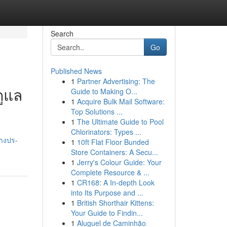
Search
Go
Published News
1
Partner Advertising: The
ดูแล
Guide to Making O...
1
Acquire Bulk Mail Software:
Top Solutions ...
1
The Ultimate Guide to Pool
Chlorinators: Types ...
-างปร-
1
10ft Flat Floor Bunded
Store Containers: A Secu...
1
Jerry's Colour Guide: Your
Complete Resource & ...
1
CR168: A In-depth Look
into Its Purpose and ...
1
British Shorthair Kittens:
Your Guide to Findin...
1
Aluguel de Caminhão