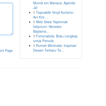
Munck em Manaus: Agende
Já!
1
Taşınabilir Vinçli Kurtarıcı :
Ani Kriz ...
1
Web Sitesi Yaptırmak
İstiyorum: Nereden
Başlama...
1
Fortunabola: Buku Lengkap
untuk Pemula
1
Rumah Minimalis: Inspirasi
Desain Terbaru Te...
ort Page