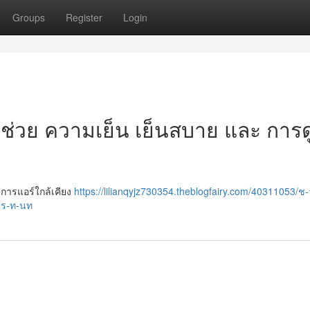
Groups
Register
Login
ัวช่วย ความเย็น เย็นสบาย และ การ
ิการแอร์ใกล้เคียง
https://lilianqyjz730354.theblogfairy.com/40311053/ช
าร-ท-นท