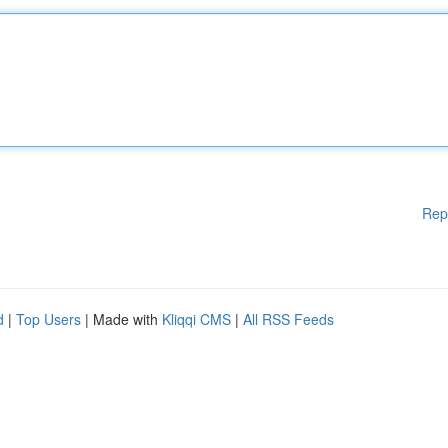
Rep
d
|
Top Users
| Made with
Kliqqi CMS
|
All RSS Feeds