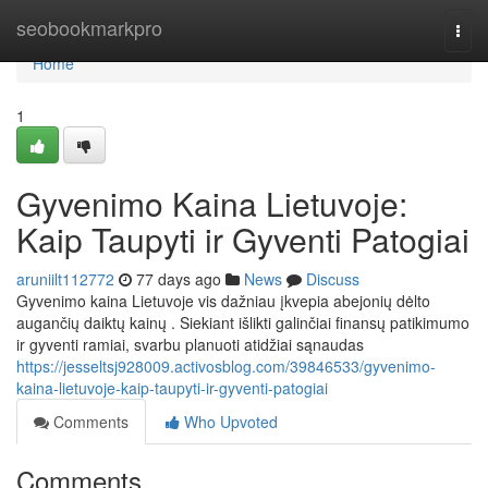
Home
seobookmarkpro
Togg
navi
Home
1
Gyvenimo Kaina Lietuvoje:
Kaip Taupyti ir Gyventi Patogiai
aruniilt112772
77 days ago
News
Discuss
Gyvenimo kaina Lietuvoje vis dažniau įkvepia abejonių dėlto
augančių daiktų kainų . Siekiant išlikti galinčiai finansų patikimumo
ir gyventi ramiai, svarbu planuoti atidžiai sąnaudas
https://jesseltsj928009.activosblog.com/39846533/gyvenimo-
kaina-lietuvoje-kaip-taupyti-ir-gyventi-patogiai
Comments
Who Upvoted
Comments