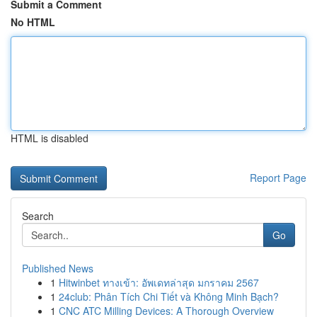
Submit a Comment
No HTML
HTML is disabled
Report Page
Search
Go
Published News
1
Hitwinbet ทางเข้า: อัพเดทล่าสุด มกราคม 2567
1
24club: Phân Tích Chi Tiết và Không Minh Bạch?
1
CNC ATC Milling Devices: A Thorough Overview