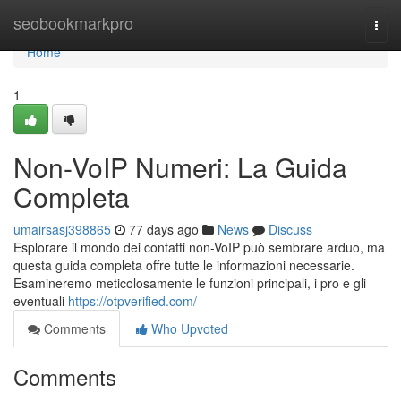
Home
seobookmarkpro
Togg
navi
Home
1
Non-VoIP Numeri: La Guida
Completa
umairsasj398865
77 days ago
News
Discuss
Esplorare il mondo dei contatti non-VoIP può sembrare arduo, ma
questa guida completa offre tutte le informazioni necessarie.
Esamineremo meticolosamente le funzioni principali, i pro e gli
eventuali
https://otpverified.com/
Comments
Who Upvoted
Comments