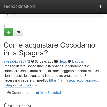
Home
seobookmarkpro
Togg
navi
Home
1
Come acquistare Cocodamol
in la Spagna?
alyssaaitq725772
80 days ago
News
Discuss
Per acquistare Cocodamol in la Spagna, è fondamentale
conoscere che si tratta di un farmaco soggetto a ricetta medica.
Non è possibile acquistarlo liberamente prescrizione. È
necessario vedere un medico
https://farmasegure.com/product-
category/psicodelicos/
Comments
Who Upvoted
Comments