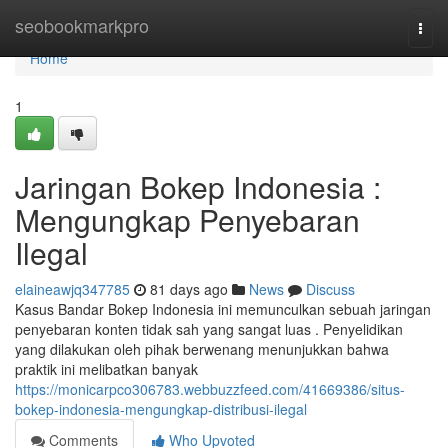
Home
seobookmarkpro
Togg
navi
Home
1
Jaringan Bokep Indonesia :
Mengungkap Penyebaran
Ilegal
elaineawjq347785
81 days ago
News
Discuss
Kasus Bandar Bokep Indonesia ini memunculkan sebuah jaringan
penyebaran konten tidak sah yang sangat luas . Penyelidikan
yang dilakukan oleh pihak berwenang menunjukkan bahwa
praktik ini melibatkan banyak
https://monicarpco306783.webbuzzfeed.com/41669386/situs-
bokep-indonesia-mengungkap-distribusi-ilegal
Comments
Who Upvoted