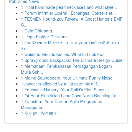
Published News
1
initial handmade pearl necklaces and what style...
1
Forum Infirmier Libéral : Échanges, Conseils et...
1
TESMEN Hound-200 Review: A Ghost Hunter's EMF
C...
1
Cafe Göteborg
1
Liege Fighter Chickens
1
Σουβλάκια Μύτικα: το πιο γευστικό ταξίδι στο
λι...
1
Guide to Electric Kettles: What to Look For
1
Sprayground Backpacks: The Ultimate Design Guide
1
Memahami Pembahasan Perdagangan Logam
Mulia Seh...
1
Meme Soundboard: Your Ultimate Funny Noise
1
cancer is affected by a intricate mix of f...
1
Educastle Nursery: Your Child's First Steps in ...
1
24 Hour Electrician Lane Cove North Reacting To...
1
Transform Your Career: Agile Programme
Manageme...
1
商小信：安全吗？