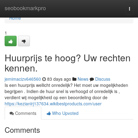
Home
seobookmarkpro
Togg
navi
Home
1
Huurprijs te hoog? Uw rechten
kennen.
jemimacizv646560
83 days ago
News
Discuss
Is een huurprijs wellicht onredelijk? Het moet uw mogelijkheden
begrijpen . Indien de huur snel is verhoogd of onredelijk is ,
verdient wij mogelijkheid op een beoordeling door de
https://kezianlrj137634.wikibestproducts.com/user
Comments
Who Upvoted
Comments