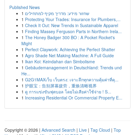
Published News
1
שחזור מידע: מדריך מקיף למתחילים
1
Protecting Your Trades: Insurance for Plumbers,...
1
Check It Out: New Trends in Sustainable Apparel
1
Finding Massey Ferguson Parts in Northern Irela...
1
The Honey Badger 300 BO : A Pocket Rocket's
Might
1
Perfect Claywork: Achieving the Perfect Shatter
1
Agro Shade Net Making Machine: A Full Guide
1
Ikan Koi: Keindahan dan Simbolisme
1
Gebäudemanagement in Deutschland: Trends und
He...
1
G2G1MAXเว็บ เว็บตรง: เจาะลึกทุกความคุ้มค่าที่คุ...
1
护眼宝：告别屏幕疲劳，重焕清晰视界
1
ดู การแข่งขันฟุตบอล โดยไม่เสียค่าใช้จ่าย ! S...
1
Increasing Residential Or Commercial Property E...
Copyright © 2026 |
Advanced Search
|
Live
|
Tag Cloud
|
Top