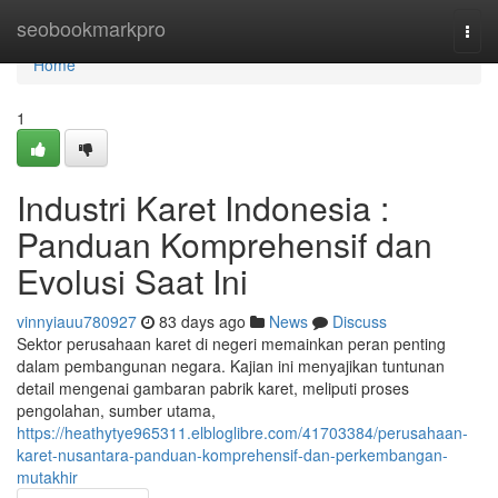
Home
seobookmarkpro
Togg
navi
Home
1
Industri Karet Indonesia :
Panduan Komprehensif dan
Evolusi Saat Ini
vinnyiauu780927
83 days ago
News
Discuss
Sektor perusahaan karet di negeri memainkan peran penting
dalam pembangunan negara. Kajian ini menyajikan tuntunan
detail mengenai gambaran pabrik karet, meliputi proses
pengolahan, sumber utama,
https://heathytye965311.elbloglibre.com/41703384/perusahaan-
karet-nusantara-panduan-komprehensif-dan-perkembangan-
mutakhir