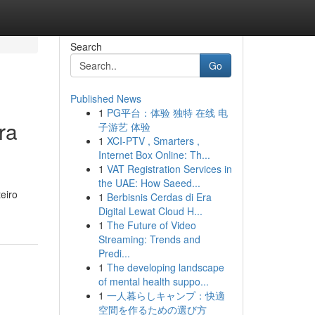
Search
Go
Published News
1
PG平台：体验 独特 在线 电
ra
子游艺 体验
1
XCI-PTV , Smarters ,
Internet Box Online: Th...
1
VAT Registration Services in
the UAE: How Saeed...
eiro
1
Berbisnis Cerdas di Era
Digital Lewat Cloud H...
1
The Future of Video
Streaming: Trends and
Predi...
1
The developing landscape
of mental health suppo...
1
一人暮らしキャンプ：快適
空間を作るための選び方