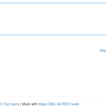
Rep
d
|
Top Users
| Made with
Kliqqi CMS
|
All RSS Feeds