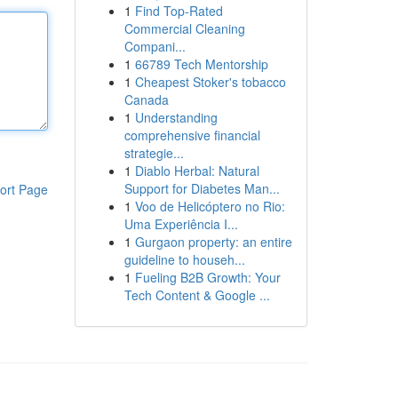
1
Find Top-Rated
Commercial Cleaning
Compani...
1
66789 Tech Mentorship
1
Cheapest Stoker's tobacco
Canada
1
Understanding
comprehensive financial
strategie...
1
Diablo Herbal: Natural
Support for Diabetes Man...
ort Page
1
Voo de Helicóptero no Rio:
Uma Experiência I...
1
Gurgaon property: an entire
guideline to househ...
1
Fueling B2B Growth: Your
Tech Content & Google ...