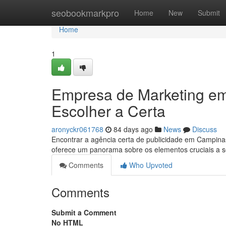
Home
seobookmarkpro
Home
New
Submit
Home
1
Empresa de Marketing em
Escolher a Certa
aronyckr061768
84 days ago
News
Discuss
Encontrar a agência certa de publicidade em Campina
oferece um panorama sobre os elementos cruciais a 
Comments
Who Upvoted
Comments
Submit a Comment
No HTML