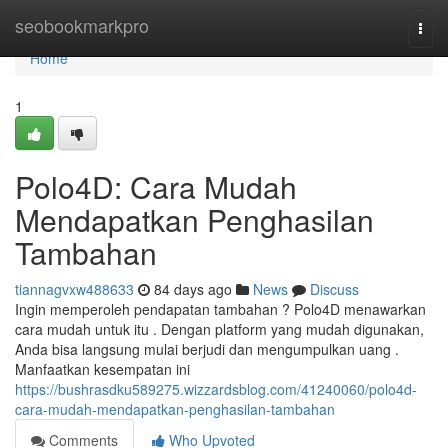
Home
seobookmarkpro
Togg
navi
Home
1
Polo4D: Cara Mudah
Mendapatkan Penghasilan
Tambahan
tiannagvxw488633
84 days ago
News
Discuss
Ingin memperoleh pendapatan tambahan ? Polo4D menawarkan
cara mudah untuk itu . Dengan platform yang mudah digunakan,
Anda bisa langsung mulai berjudi dan mengumpulkan uang .
Manfaatkan kesempatan ini
https://bushrasdku589275.wizzardsblog.com/41240060/polo4d-
cara-mudah-mendapatkan-penghasilan-tambahan
Comments
Who Upvoted