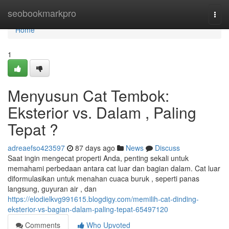
Home
seobookmarkpro
Togg
navi
Home
1
Menyusun Cat Tembok:
Eksterior vs. Dalam , Paling
Tepat ?
adreaefso423597
87 days ago
News
Discuss
Saat ingin mengecat properti Anda, penting sekali untuk
memahami perbedaan antara cat luar dan bagian dalam. Cat luar
diformulasikan untuk menahan cuaca buruk , seperti panas
langsung, guyuran air , dan
https://elodielkvg991615.blogdigy.com/memilih-cat-dinding-
eksterior-vs-bagian-dalam-paling-tepat-65497120
Comments
Who Upvoted