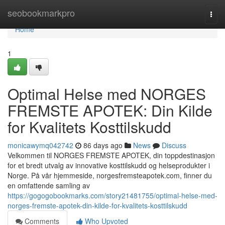
Home
seobookmarkpro
Togg
navi
Home
1
Optimal Helse med NORGES
FREMSTE APOTEK: Din Kilde
for Kvalitets Kosttilskudd
monicawymq042742
86 days ago
News
Discuss
Velkommen til NORGES FREMSTE APOTEK, din toppdestinasjon
for et bredt utvalg av innovative kosttilskudd og helseprodukter i
Norge. På vår hjemmeside, norgesfremsteapotek.com, finner du
en omfattende samling av
https://gogogobookmarks.com/story21481755/optimal-helse-med-
norges-fremste-apotek-din-kilde-for-kvalitets-kosttilskudd
Comments
Who Upvoted