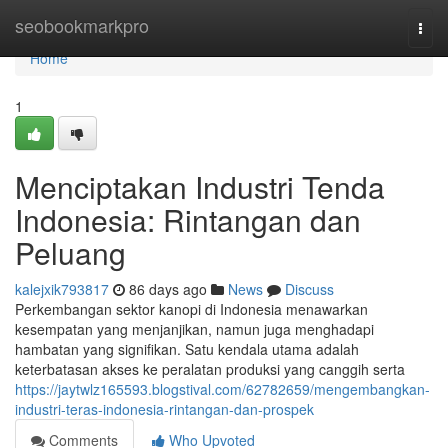
Home
seobookmarkpro
Togg
navi
Home
1
Menciptakan Industri Tenda
Indonesia: Rintangan dan
Peluang
kalejxik793817
86 days ago
News
Discuss
Perkembangan sektor kanopi di Indonesia menawarkan
kesempatan yang menjanjikan, namun juga menghadapi
hambatan yang signifikan. Satu kendala utama adalah
keterbatasan akses ke peralatan produksi yang canggih serta
https://jaytwlz165593.blogstival.com/62782659/mengembangkan-
industri-teras-indonesia-rintangan-dan-prospek
Comments
Who Upvoted