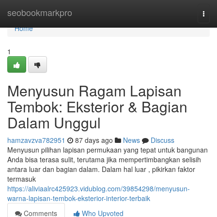
Home
seobookmarkpro
Togg
navi
Home
1
Menyusun Ragam Lapisan
Tembok: Eksterior & Bagian
Dalam Unggul
hamzavzva782951
87 days ago
News
Discuss
Menyusun pilihan lapisan permukaan yang tepat untuk bangunan
Anda bisa terasa sulit, terutama jika mempertimbangkan selisih
antara luar dan bagian dalam. Dalam hal luar , pikirkan faktor
termasuk
https://aliviaalrc425923.vidublog.com/39854298/menyusun-
warna-lapisan-tembok-eksterior-interior-terbaik
Comments
Who Upvoted