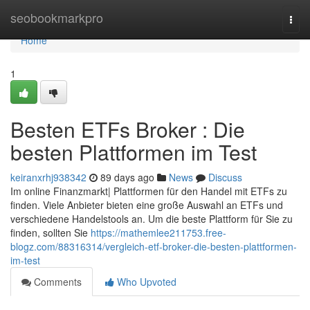
Home
seobookmarkpro
Togg
navi
Home
1
Besten ETFs Broker : Die
besten Plattformen im Test
keiranxrhj938342
89 days ago
News
Discuss
Im online Finanzmarkt| Plattformen für den Handel mit ETFs zu
finden. Viele Anbieter bieten eine große Auswahl an ETFs und
verschiedene Handelstools an. Um die beste Plattform für Sie zu
finden, sollten Sie
https://mathemlee211753.free-
blogz.com/88316314/vergleich-etf-broker-die-besten-plattformen-
im-test
Comments
Who Upvoted