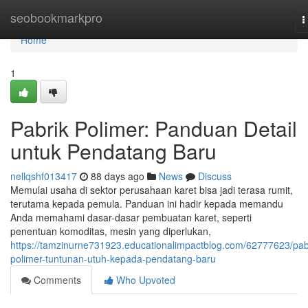
Home
seobookmarkpro
T
n
Home
1
Pabrik Polimer: Panduan Detail
untuk Pendatang Baru
nellqshf013417
88 days ago
News
Discuss
Memulai usaha di sektor perusahaan karet bisa jadi terasa rumit,
terutama kepada pemula. Panduan ini hadir kepada memandu
Anda memahami dasar-dasar pembuatan karet, seperti
penentuan komoditas, mesin yang diperlukan,
https://tamzinurne731923.educationalimpactblog.com/62777623/pab
polimer-tuntunan-utuh-kepada-pendatang-baru
Comments
Who Upvoted