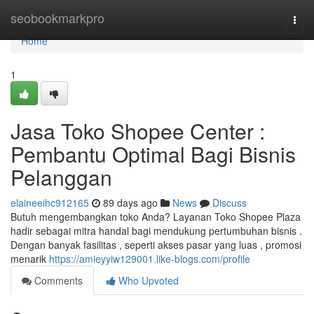
Home
seobookmarkpro
Togg
navi
Home
1
Jasa Toko Shopee Center :
Pembantu Optimal Bagi Bisnis
Pelanggan
elaineeihc912165
89 days ago
News
Discuss
Butuh mengembangkan toko Anda? Layanan Toko Shopee Plaza
hadir sebagai mitra handal bagi mendukung pertumbuhan bisnis .
Dengan banyak fasilitas , seperti akses pasar yang luas , promosi
menarik
https://amieyyiw129001.like-blogs.com/profile
Comments
Who Upvoted