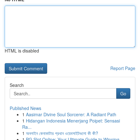
HTML is disabled
Report Page
Search
Go
Published News
1
Aasimar Divine Soul Sorcerer: A Radiant Path
1
Hidangan Indonesia Menerjang Poipet: Sensasi
Ra...
1
অনলাইন কেনাকাটার প্রধান ওয়েবসাইটগুলো কী কী?
1
PG Slot Online: Your Ultimate Guide to Winning