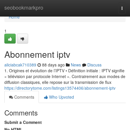
Home
seobookmarkpro
Togg
navi
Home
1
Abonnement iptv
aliciabcak710389
88 days ago
News
Discuss
1. Origines et évolution de l’IPTV • Définition initiale : IPTV signifie
« télévision par protocole Internet ». Contrairement aux modes de
diffusion classiques, elle repose sur la transmission de flux
https://directorytome.com/listings13574406/abonnement-iptv
Comments
Who Upvoted
Comments
Submit a Comment
No HTML