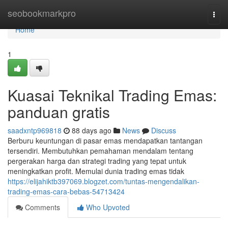
Home
seobookmarkpro
Togg
navi
Home
1
Kuasai Teknikal Trading Emas:
panduan gratis
saadxntp969818
88 days ago
News
Discuss
Berburu keuntungan di pasar emas mendapatkan tantangan
tersendiri. Membutuhkan pemahaman mendalam tentang
pergerakan harga dan strategi trading yang tepat untuk
meningkatkan profit. Memulai dunia trading emas tidak
https://elijahiktb397069.blogzet.com/tuntas-mengendalikan-
trading-emas-cara-bebas-54713424
Comments
Who Upvoted