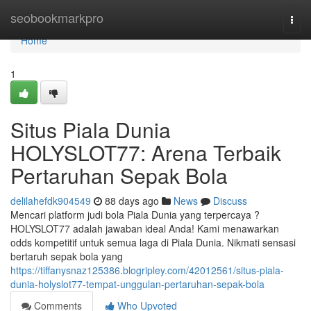
Home
seobookmarkpro
Togg
navi
Home
1
Situs Piala Dunia
HOLYSLOT77: Arena Terbaik
Pertaruhan Sepak Bola
delilahefdk904549
88 days ago
News
Discuss
Mencari platform judi bola Piala Dunia yang terpercaya ?
HOLYSLOT77 adalah jawaban ideal Anda! Kami menawarkan
odds kompetitif untuk semua laga di Piala Dunia. Nikmati sensasi
bertaruh sepak bola yang
https://tiffanysnaz125386.blogripley.com/42012561/situs-piala-
dunia-holyslot77-tempat-unggulan-pertaruhan-sepak-bola
Comments
Who Upvoted