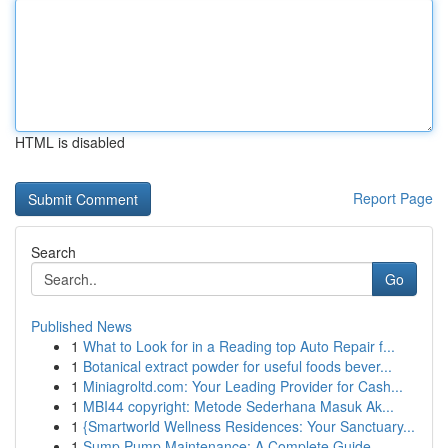
HTML is disabled
Report Page
Search
Go
Published News
1
What to Look for in a Reading top Auto Repair f...
1
Botanical extract powder for useful foods bever...
1
Miniagroltd.com: Your Leading Provider for Cash...
1
MBI44 copyright: Metode Sederhana Masuk Ak...
1
{Smartworld Wellness Residences: Your Sanctuary...
1
Sump Pump Maintenance: A Complete Guide