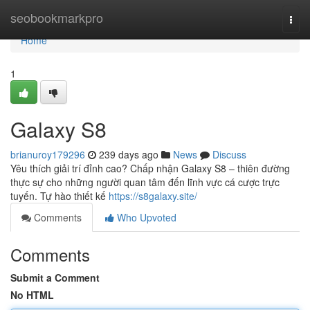
Home
seobookmarkpro
Togg
navi
Home
1
Galaxy S8
brianuroy179296
239 days ago
News
Discuss
Yêu thích giải trí đỉnh cao? Chấp nhận Galaxy S8 – thiên đường
thực sự cho những người quan tâm đến lĩnh vực cá cược trực
tuyến. Tự hào thiết kế
https://s8galaxy.site/
Comments
Who Upvoted
Comments
Submit a Comment
No HTML