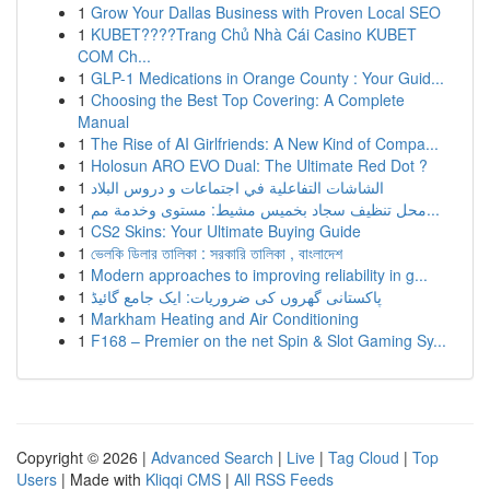
1
Grow Your Dallas Business with Proven Local SEO
1
KUBET????️Trang Chủ Nhà Cái Casino KUBET
COM Ch...
1
GLP-1 Medications in Orange County : Your Guid...
1
Choosing the Best Top Covering: A Complete
Manual
1
The Rise of AI Girlfriends: A New Kind of Compa...
1
Holosun ARO EVO Dual: The Ultimate Red Dot ?
1
الشاشات التفاعلية في اجتماعات و دروس البلاد
1
محل تنظيف سجاد بخميس مشيط: مستوى وخدمة مم...
1
CS2 Skins: Your Ultimate Buying Guide
1
ভেলকি ডিলার তালিকা : সরকারি তালিকা , বাংলাদেশ
1
Modern approaches to improving reliability in g...
1
پاکستانی گھروں کی ضروریات: ایک جامع گائیڈ
1
Markham Heating and Air Conditioning
1
F168 – Premier on the net Spin & Slot Gaming Sy...
Copyright © 2026 |
Advanced Search
|
Live
|
Tag Cloud
|
Top
Users
| Made with
Kliqqi CMS
|
All RSS Feeds