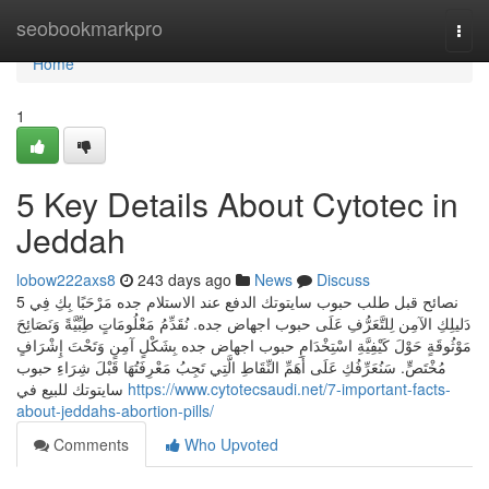
Home
seobookmarkpro
Togg
navi
Home
1
5 Key Details About Cytotec in
Jeddah
lobow222axs8
243 days ago
News
Discuss
5 نصائح قبل طلب حبوب سايتوتك الدفع عند الاستلام جده مَرْحَبًا بِكِ فِي
دَليلِكِ الآمِن لِلتَّعَرُّفِ عَلَى حبوب اجهاض جده. نُقَدِّمُ مَعْلُومَاتٍ طِبِّيَّةً وَنَصَائِحَ
مَوْثُوقَةٍ حَوْلَ كَيْفِيَّةِ اسْتِخْدَامِ حبوب اجهاض جده بِشَكْلٍ آمِنٍ وَتَحْتَ إِشْرَافٍ
مُخْتَصٍّ. سَنُعَرِّفُكِ عَلَى أَهَمِّ النِّقَاطِ الَّتِي تَجِبُ مَعْرِفَتُهَا قَبْلَ شِرَاءِ حبوب
سايتوتك للبيع في
https://www.cytotecsaudi.net/7-important-facts-
about-jeddahs-abortion-pills/
Comments
Who Upvoted