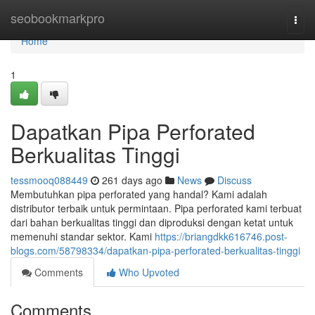
Home
seobookmarkpro
Togg
navi
Home
1
Dapatkan Pipa Perforated
Berkualitas Tinggi
tessmooq088449
261 days ago
News
Discuss
Membutuhkan pipa perforated yang handal? Kami adalah
distributor terbaik untuk permintaan. Pipa perforated kami terbuat
dari bahan berkualitas tinggi dan diproduksi dengan ketat untuk
memenuhi standar sektor. Kami
https://briangdkk616746.post-
blogs.com/58798334/dapatkan-pipa-perforated-berkualitas-tinggi
Comments
Who Upvoted
Comments