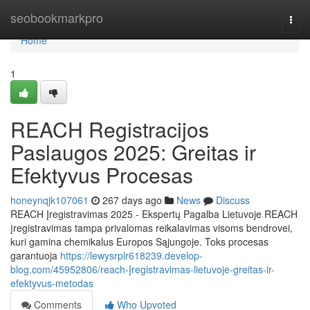
Home
seobookmarkpro
Togg
navi
Home
1
REACH Registracijos
Paslaugos 2025: Greitas ir
Efektyvus Procesas
honeynqjk107061
267 days ago
News
Discuss
REACH Įregistravimas 2025 - Ekspertų Pagalba Lietuvoje REACH
įregistravimas tampa privalomas reikalavimas visoms bendrovei,
kuri gamina chemikalus Europos Sąjungoje. Toks procesas
garantuoja
https://lewysrplr618239.develop-
blog.com/45952806/reach-Įregistravimas-lietuvoje-greitas-ir-
efektyvus-metodas
Comments
Who Upvoted