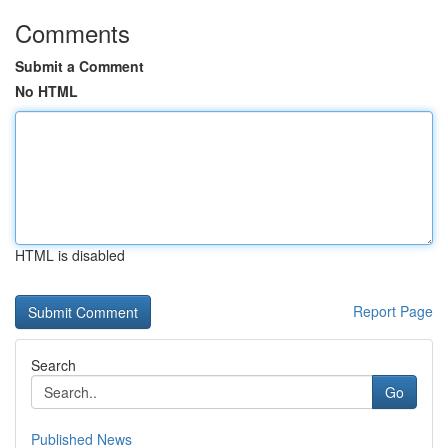
Comments
Submit a Comment
No HTML
HTML is disabled
Report Page
Search
Go
Published News