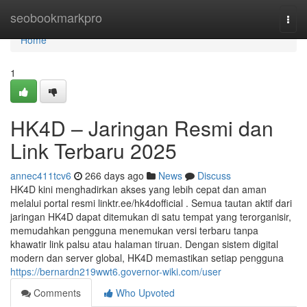
Home
seobookmarkpro
Togg
navi
Home
1
HK4D – Jaringan Resmi dan
Link Terbaru 2025
annec411tcv6
266 days ago
News
Discuss
HK4D kini menghadirkan akses yang lebih cepat dan aman
melalui portal resmi linktr.ee/hk4dofficial . Semua tautan aktif dari
jaringan HK4D dapat ditemukan di satu tempat yang terorganisir,
memudahkan pengguna menemukan versi terbaru tanpa
khawatir link palsu atau halaman tiruan. Dengan sistem digital
modern dan server global, HK4D memastikan setiap pengguna
https://bernardn219wwt6.governor-wiki.com/user
Comments
Who Upvoted