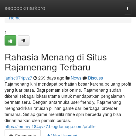
Home
seobookmarkpro
Togg
navi
Home
1
Rahasia Menang di Situs
Rajamenang Terbaru
janise074pvz7
269 days ago
News
Discuss
Rajamenang kini mendapat perhatian besar karena peluang profit
yang luar biasa. Bagi pemain slot online, Rajamenang sudah
dikenal sebagai lokasi utama untuk mendapatkan pengalaman
bermain seru. Dengan antarmuka user-friendly, Rajamenang
menghadirkan ratusan pilihan game dari berbagai provider
ternama. Setiap game memiliki ritme spin berbeda yang bisa
dimanfaatkan oleh pemain cerdas.
https://lemmyf184qvz7.blogdomago.com/profile
Comments
Who Upvoted